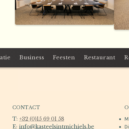
atie
Business
Feesten
Restaurant
R
CONTACT
O
T:
+32 (0)15 69 01 58
M
E:
info@kasteelsintmichiels.be
Di