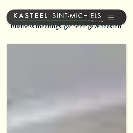
VOOR
BEDRIJVEN
Business meetings, gatherings & feesten.