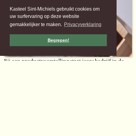
Kasteel Sint-Michiels gebruikt cookies om
uw surfervaring op deze website
gemakkelijker te maken.
Privacyverklaring
Begrepen!
Bij een productvoorstelling staat jouw bedrijf in de
spotlights. En zo hoort het ook. Kasteel Sint-Michiels
biedt je een
exclusief en stijlvol kader
waarbij niet
alleen onze
zalen
, maar ook de
prachtige
kasteeltuin
en
schitterende orangerie
ter
beschikking staan.
We doen er alles aan om jouw event
spraakmakend
te maken. Want daar draait het tenslotte om: ervoor
zorgen dat je productvoorstelling en je boodschap
blijven hangen. Jouw gasten staan voor ons centraal.